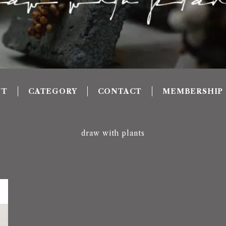
UT
CATEGORY
CONTACT
MEMBERSHIP
draw with plants